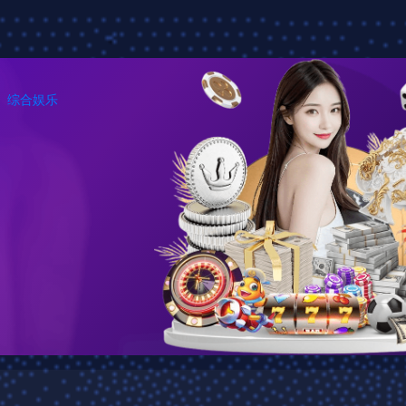
App
关于我们
体育动态
盛事
门体育项目。
容实时更新
。