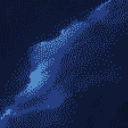
信他的续约意愿自然也
又是许多豪门俱乐部想
与队友共同克服困难；
关于姆巴佩未来去向的
一时间，从传统体育频
原本单纯的信息变得丰
件背景以及潜在影响。