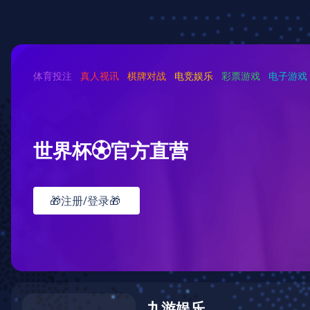
亚搏
带您畅享全球体育
专业平台，数据精准，
高清直播
覆盖热
聚焦足球、篮球、电竞等赛事，
每日内
极速访问
下载APP