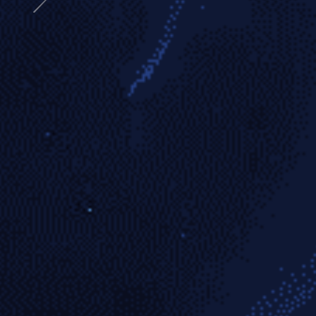
2、穆里尼
穆里尼奥作为一名顶
示出了浓厚兴趣，并
着深厚感情。与此同
分析人士指出，皇马
曾经执教过的新老弟
度上的关心，而这种
然而，穆帅这样做是
理不当，又可能成为
3、姆巴佩
姆巴佩作为现代足坛
现出的冷淡态度，引