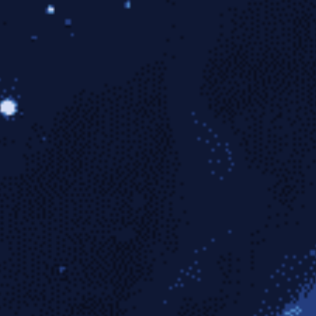
考虑未来的发展方向。
前所处环境的重要性不言而喻。如果球队内部存在明显矛盾，相
情况下，一旦出现合适机会，他很可能选择离开。而这一点恰恰
他们带来更多利益。
对他的态度给予了不同评价。有些人认为他应该更加坚定留队，
的选择，希望他能追求更好的发展机会。这种分歧进一步加剧了
进行相关报道，加深公众对这位年轻天才动态变化的猜测。
道与舆论反应
大媒体纷纷介入，对吕迪格点赞及其背后故事进行了深入报道。
声音层出不穷，让这个话题愈加火热。不同观点相互碰撞，使得
更全面地了解事情真相。
和前职业运动员也参与到了讨论中，他们各自从不同角度分析事