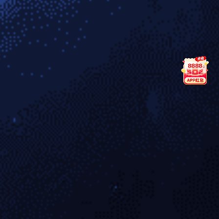
升自身对足球文化及团
机会抨击某些球员或教
每个人都需要保持理性
射出了现代足球世界中的
团队协作乃至战术布局
得不重新审视运动员与
此每位参与者，无论是
望所有人都能以开放包