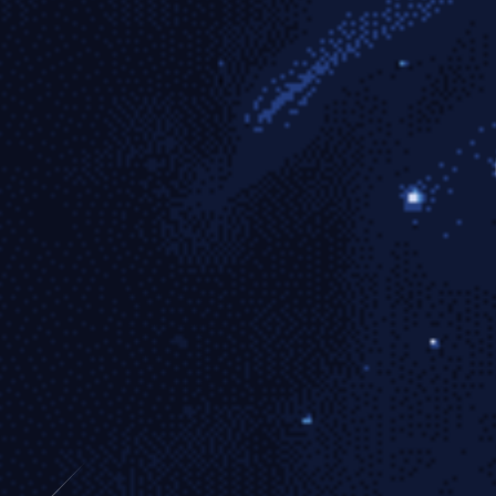
时也暗示着他可能会
对于姆巴佩而言，目
会受到影响。在这种
要利用他的心理，为
与此同时，不少粉丝
而另一些人则支持他
话题，使得媒体不断
4、媒体报
随着事件的发展，各
道到社交网络，各类
富多彩，有助于公众
此外，一些知名专家