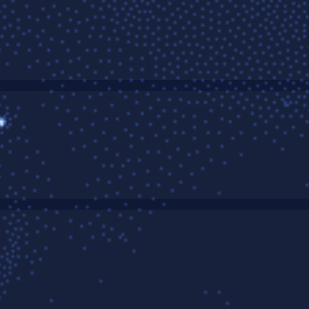
迷报道穆帅关注皇马内乱姆巴
2026-06-23 04:25
24 次阅读
首页
/
体育动态
态总是引发无数热议，尤其是涉及到一些明星球员和教练时。最
佩态度的问题，再加上吕迪格在社交媒体上的点赞行为，成了众
队内部的复杂关系，也揭示了球员与教练之间的微妙互动。在本
，包括吕迪格的点赞行为对球迷感情的影响、穆里尼奥对皇马内